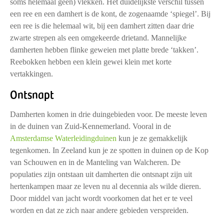
soms helemaal geen) vlekken. Het duidelijkste verschil tussen
een ree en een damhert is de kont, de zogenaamde ‘spiegel’. Bij
een ree is die helemaal wit, bij een damhert zitten daar drie
zwarte strepen als een omgekeerde drietand. Mannelijke
damherten hebben flinke geweien met platte brede ‘takken’.
Reebokken hebben een klein gewei klein met korte
vertakkingen.
Ontsnapt
Damherten komen in drie duingebieden voor. De meeste leven
in de duinen van Zuid-Kennemerland. Vooral in de
Amsterdamse Waterleidingduinen
kun je ze gemakkelijk
tegenkomen. In Zeeland kun je ze spotten in duinen op de Kop
van Schouwen en in de Manteling van Walcheren. De
populaties zijn ontstaan uit damherten die ontsnapt zijn uit
hertenkampen maar ze leven nu al decennia als wilde dieren.
Door middel van jacht wordt voorkomen dat het er te veel
worden en dat ze zich naar andere gebieden verspreiden.