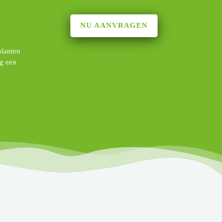
NU AANVRAGEN
planten
ag een