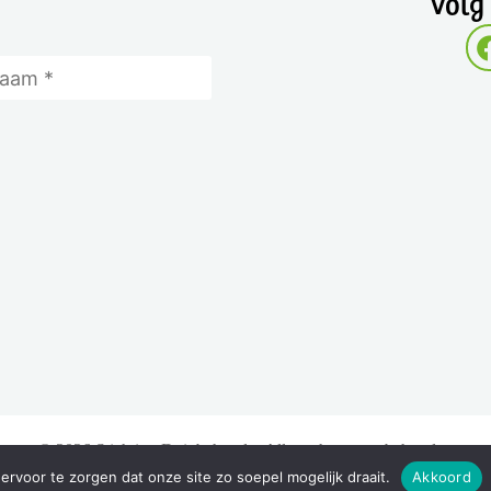
Volg
© 2026 Stichting Duinbehoud – Alle rechten voorbehouden
rvoor te zorgen dat onze site zo soepel mogelijk draait.
Akkoord